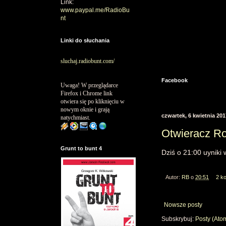
Link:
www.paypal.me/RadioBu
nt
Linki do słuchania
sluchaj.radiobunt.com/
Facebook
Uwaga! W przeglądarce
Firefox i Chrome link
otwiera się po kliknięciu w
nowym oknie i grają
czwartek, 6 kwietnia 201
natychmiast.
Otwieracz Ro
Grunt to bunt 4
Dziś o 21:00 uyniki
Autor:
RB
o
20:51
2 k
Nowsze posty
Subskrybuj:
Posty (Ato