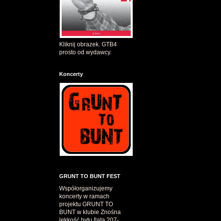
Kliknij obrazek. GTB4
prosto od wydawcy.
Koncerty
GRUNT TO BUNT FEST
Współorganizujemy
koncerty w ramach
projektu GRUNT TO
BUNT w klubie Znośna
lekkość bytu [lata 207-