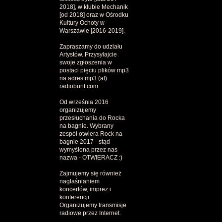
2018], w klubie Mechanik
[od 2018] oraz w Ośrodku
Kultury Ochoty w
Warszawie [2016-2019].
Zapraszamy do udziału
Artystów. Przysyłajcie
swoje zgłoszenia w
postaci pięciu plików mp3
na adres mp3 (at)
radiobunt.com.
Od września 2016
organizujemy
przesłuchania do Rocka
na bagnie. Wybrany
zespół otwiera Rock na
bagnie 2017 - stąd
wymyślona przez nas
nazwa - OTWIERACZ :)
Zajmujemy się również
nagłaśnianiem
koncertów, imprez i
konferencji.
Organizujemy transmisje
radiowe przez Internet.