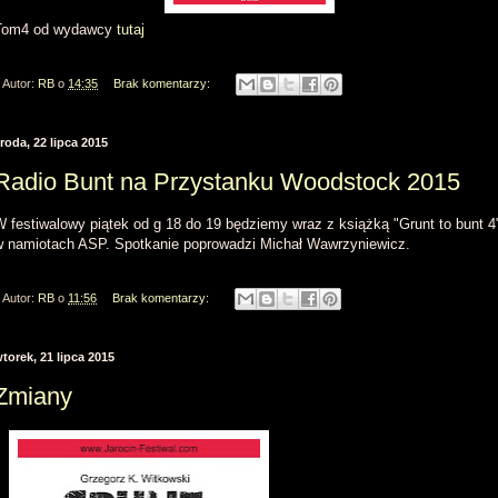
Tom4 od wydawcy
tutaj
Autor:
RB
o
14:35
Brak komentarzy:
roda, 22 lipca 2015
Radio Bunt na Przystanku Woodstock 2015
W festiwalowy piątek od g 18 do 19 będziemy wraz z książką "Grunt to bunt 4
w namiotach ASP. Spotkanie poprowadzi Michał Wawrzyniewicz.
Autor:
RB
o
11:56
Brak komentarzy:
torek, 21 lipca 2015
Zmiany