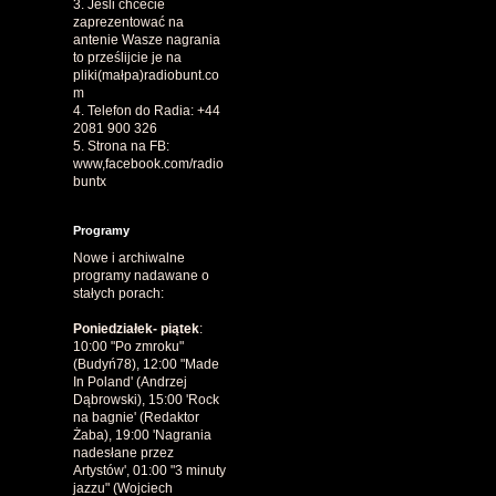
3. Jeśli chcecie
zaprezentować na
antenie Wasze nagrania
to prześlijcie je na
pliki(małpa)radiobunt.co
m
4. Telefon do Radia: +44
2081 900 326
5. Strona na FB:
www,facebook.com/radio
buntx
Programy
Nowe i archiwalne
programy nadawane o
stałych porach:
Poniedziałek- piątek
:
10:00 "Po zmroku"
(Budyń78), 12:00 "Made
In Poland' (Andrzej
Dąbrowski), 15:00 'Rock
na bagnie' (Redaktor
Żaba), 19:00 'Nagrania
nadesłane przez
Artystów', 01:00 "3 minuty
jazzu" (Wojciech