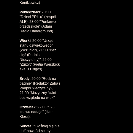
Konikiewicz)
Poniedziałki
: 20:00
"Dzieci PRL-u" (zespół
ALE), 23:00 "Punkowe
przedszkole" (Adam
Radio Underground)
Wtorki
: 20:00 "Urząd
stanu dźwiękowego"
(Wczucior), 21:00 "Bez
cięć (Podpis
Nieczytelny)", 22:00
"Zgrzyt" (Pietia Wierzbicki
aka DJ Bigos)
Środy
: 20:00 "Rock na
bagnie" (Redaktor Żaba i
Podpis Nieczytelny),
21:00 "Muzyczny świat
bez względu na wiek"
Czwartek
: 22:00 "J23
znowu nadaje" (Hans
Kloss),
Sobota:
"Głośniej
się nie
da!" nowości sceny