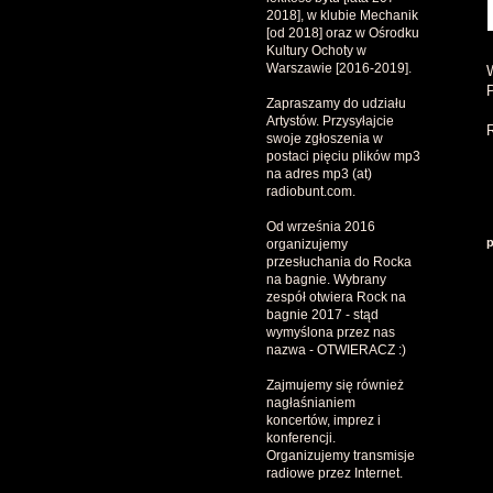
2018], w klubie Mechanik
[od 2018] oraz w Ośrodku
Kultury Ochoty w
Warszawie [2016-2019].
W
Zapraszamy do udziału
Artystów. Przysyłajcie
swoje zgłoszenia w
postaci pięciu plików mp3
na adres mp3 (at)
radiobunt.com.
Od września 2016
p
organizujemy
przesłuchania do Rocka
na bagnie. Wybrany
zespół otwiera Rock na
bagnie 2017 - stąd
wymyślona przez nas
nazwa - OTWIERACZ :)
Zajmujemy się również
nagłaśnianiem
koncertów, imprez i
konferencji.
Organizujemy transmisje
radiowe przez Internet.