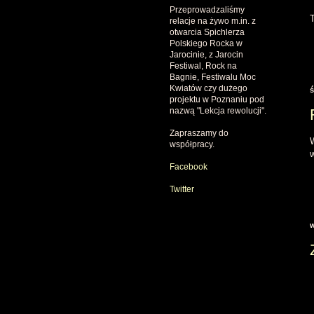
Przeprowadzaliśmy
relacje na żywo m.in. z
otwarcia Spichlerza
Polskiego Rocka w
Jarocinie, z Jarocin
Festiwal, Rock na
Bagnie, Festiwalu Moc
Kwiatów czy dużego
ś
projektu w Poznaniu pod
nazwą "Lekcja rewolucji".
Zapraszamy do
współpracy.
Facebook
Twitter
w