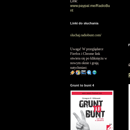
Link:
www.paypal.me/RadioBu
nt
Linki do słuchania
sluchaj.radiobunt.com/
Uwaga! W przeglądarce
Firefox i Chrome link
otwiera się po kliknięciu w
nowym oknie i grają
ś
natychmiast.
Grunt to bunt 4