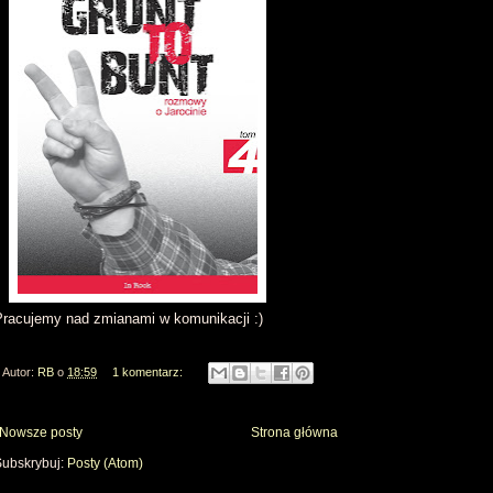
Pracujemy nad zmianami w komunikacji :)
Autor:
RB
o
18:59
1 komentarz:
Nowsze posty
Strona główna
Subskrybuj:
Posty (Atom)