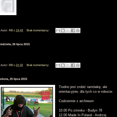
Autor:
RB
o
15:43
Brak komentarzy:
iedziela, 26 lipca 2015
Autor:
RB
o
21:32
Brak komentarzy:
obota, 25 lipca 2015
Trudno jest zrobić ramówkę, ale
orientacyjnie, dla tych co w robocie:
Codziennie z archiwum
10.00 Po zmroku - Budyn 78
12.00 Made In Poland - Andrzej