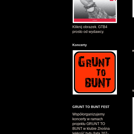
Kliknij obrazek. GTB4
prosto od wydawcy.
Koncerty
n
s
GRUNT TO BUNT FEST
Współorganizujemy
koncerty w ramach
projektu GRUNT TO
BUNT w klubie Znośna
lekkość bytu [lata 207-