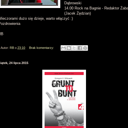
Dąbrowski
14.00 Rock na Bagnie - Redaktor Żab
(Jacek Żędzian)
ieczorami dużo się dzieje, warto włączyć :)
Pozdrowienia
RB
Autor:
RB
o
23:10
Brak komentarzy:
iątek, 24 lipca 2015