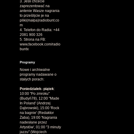
3. Jeśli chcecie
zaprezentować na
antenie Wasze nagrania
to prześlijcie je na
pliki(małpa)radiobunt.co
m
4. Telefon do Radia: +44
2081 900 326
5. Strona na FB:
www,facebook.com/radio
buntx
Programy
Nowe i archiwalne
programy nadawane o
stałych porach:
Poniedziałek- piątek
:
10:00 "Po zmroku"
(Budyń78), 12:00 "Made
In Poland' (Andrzej
Dąbrowski), 15:00 'Rock
na bagnie' (Redaktor
Żaba), 19:00 'Nagrania
nadesłane przez
Artystów', 01:00 "3 minuty
jazzu" (Wojciech