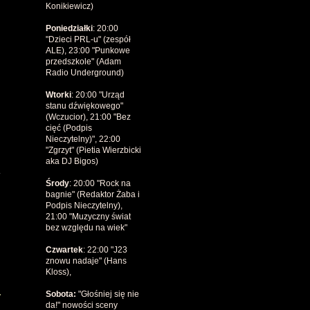
Konikiewicz)
Poniedziałki
: 20:00
"Dzieci PRL-u" (zespół
ALE), 23:00 "Punkowe
przedszkole" (Adam
Radio Underground)
Wtorki
: 20:00 "Urząd
stanu dźwiękowego"
(Wczucior), 21:00 "Bez
cięć (Podpis
Nieczytelny)", 22:00
"Zgrzyt" (Pietia Wierzbicki
aka DJ Bigos)
K
Środy
: 20:00 "Rock na
bagnie" (Redaktor Żaba i
Podpis Nieczytelny),
21:00 "Muzyczny świat
bez względu na wiek"
Czwartek
: 22:00 "J23
znowu nadaje" (Hans
Kloss),
Sobota:
"Głośniej
się nie
y
da!" nowości sceny