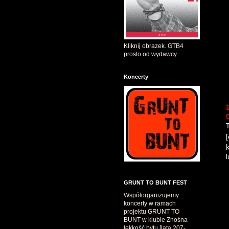
Kliknij obrazek. GTB4
prosto od wydawcy.
Koncerty
l
GRUNT TO BUNT FEST
Współorganizujemy
koncerty w ramach
projektu GRUNT TO
BUNT w klubie Znośna
lekkość bytu [lata 207-