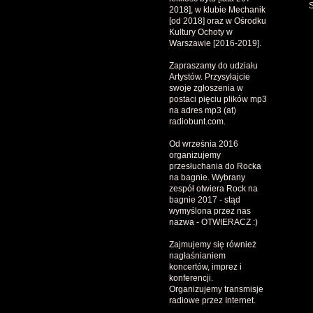
2018], w klubie Mechanik
[od 2018] oraz w Ośrodku
Kultury Ochoty w
Warszawie [2016-2019].
Zapraszamy do udziału
Artystów. Przysyłajcie
swoje zgłoszenia w
postaci pięciu plików mp3
na adres mp3 (at)
radiobunt.com.
Od września 2016
organizujemy
przesłuchania do Rocka
na bagnie. Wybrany
zespół otwiera Rock na
bagnie 2017 - stąd
wymyślona przez nas
nazwa - OTWIERACZ :)
Zajmujemy się również
nagłaśnianiem
koncertów, imprez i
konferencji.
Organizujemy transmisje
radiowe przez Internet.