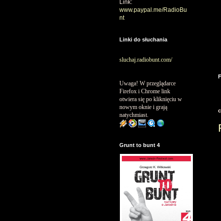
Link:
www.paypal.me/RadioBu
nt
Linki do słuchania
sluchaj.radiobunt.com/
Uwaga! W przeglądarce
Firefox i Chrome link
otwiera się po kliknięciu w
nowym oknie i grają
c
natychmiast.
Grunt to bunt 4