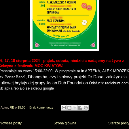
16, 17, 18 sierpnia 2024 - piątek, sobota, niedziela nadajemy na żywo z
Cekcyna z festiwalu MOC KWIATÓW.
Transmisje na żywo 15:00-22:00. W programie m in APTEKA, ALEK MROŻE
Dhangsha, czyli solowy projekt Dr Dasa, założyciela
[ex Porter Band],
kultowej brytyjskiej grupy Asian Dub Foundation
Odsłuch: radiobunt.com
ub apka replaio ze sklepu google
Autor:
RB
o
15:50
Brak komentarzy:
Nowsze posty
Strona główna
Starsze post