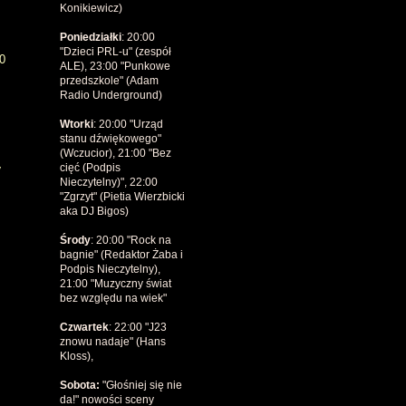
Konikiewicz)
Poniedziałki
: 20:00
"Dzieci PRL-u" (zespół
0
ALE), 23:00 "Punkowe
przedszkole" (Adam
Radio Underground)
Wtorki
: 20:00 "Urząd
stanu dźwiękowego"
(Wczucior), 21:00 "Bez
cięć (Podpis
y
Nieczytelny)", 22:00
"Zgrzyt" (Pietia Wierzbicki
aka DJ Bigos)
Środy
: 20:00 "Rock na
bagnie" (Redaktor Żaba i
Podpis Nieczytelny),
21:00 "Muzyczny świat
bez względu na wiek"
Czwartek
: 22:00 "J23
znowu nadaje" (Hans
Kloss),
Sobota:
"Głośniej
się nie
da!" nowości sceny