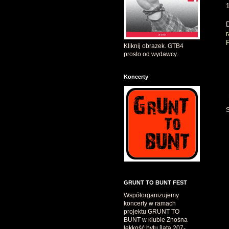
Kliknij obrazek. GTB4
prosto od wydawcy.
Koncerty
GRUNT TO BUNT FEST
Współorganizujemy
koncerty w ramach
projektu GRUNT TO
BUNT w klubie Znośna
lekkość bytu [lata 207-