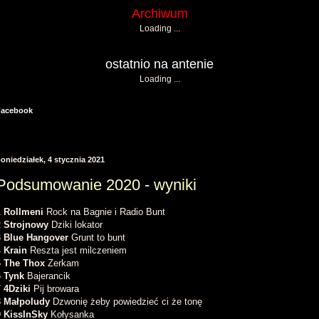
Archiwum
Loading ...
ostatnio na antenie
Loading ...
Facebook
oniedziałek, 4 stycznia 2021
Podsumowanie 2020 - wyniki
1
Rollmeni
Rock na Bagnie i Radio Bunt
2
Strojnowy
Dziki lokator
3
Blue Hangover
Grunt to bunt
4
Krain
Reszta jest milczeniem
5
The Thox
Zerkam
6
Tynk
Bajerancik
7
4Dziki
Pij browara
8
Małpoludy
Dzwonię żeby powiedzieć ci że tonę
9
KissInSky
Kołysanka