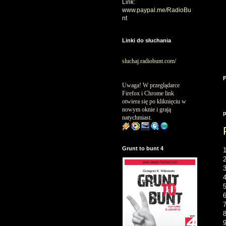
Link:
www.paypal.me/RadioBu
nt
Linki do słuchania
sluchaj.radiobunt.com/
Uwaga! W przeglądarce
Firefox i Chrome link
otwiera się po kliknięciu w
nowym oknie i grają
p
natychmiast.
Grunt to bunt 4