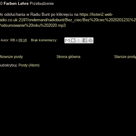
10
Farben Lehre
Przebudzenie
Do odsłuchania w Radiu Bunt po kliknięciu na
https://listen2.web-
radio.co.uk:2197/ondemand/radiobunt/Bez_ciec/Bez%20ciec%2020201231%2
Podsumowanie%20roku%202020.mp3
Autor:
RB
o
09:18
Brak komentarzy:
Nowsze posty
Strona główna
Starsze post
Subskrybuj:
Posty (Atom)