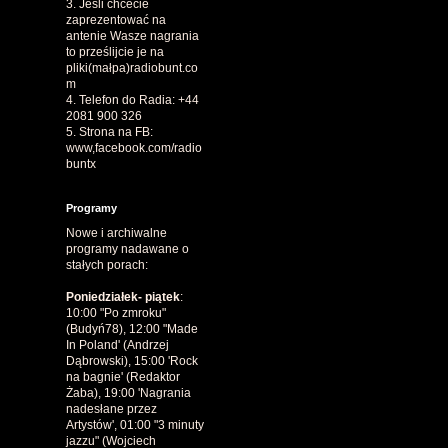
3. Jeśli chcecie
zaprezentować na
antenie Wasze nagrania
to prześlijcie je na
pliki(małpa)radiobunt.co
m
4. Telefon do Radia: +44
2081 900 326
5. Strona na FB:
www,facebook.com/radio
buntx
Programy
Nowe i archiwalne
programy nadawane o
stałych porach:
Poniedziałek- piątek
:
10:00 "Po zmroku"
(Budyń78), 12:00 "Made
In Poland' (Andrzej
Dąbrowski), 15:00 'Rock
na bagnie' (Redaktor
Żaba), 19:00 'Nagrania
nadesłane przez
Artystów', 01:00 "3 minuty
jazzu" (Wojciech