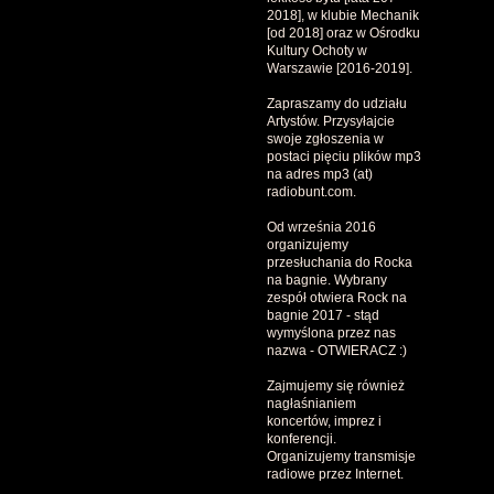
2018], w klubie Mechanik
[od 2018] oraz w Ośrodku
Kultury Ochoty w
Warszawie [2016-2019].
Zapraszamy do udziału
Artystów. Przysyłajcie
swoje zgłoszenia w
postaci pięciu plików mp3
na adres mp3 (at)
radiobunt.com.
Od września 2016
organizujemy
przesłuchania do Rocka
na bagnie. Wybrany
zespół otwiera Rock na
bagnie 2017 - stąd
wymyślona przez nas
nazwa - OTWIERACZ :)
Zajmujemy się również
nagłaśnianiem
koncertów, imprez i
konferencji.
Organizujemy transmisje
radiowe przez Internet.