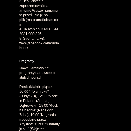
3. Jeśli chcecie
zaprezentować na
antenie Wasze nagrania
to prześlijcie je na
pliki(małpa)radiobunt.co
m
4. Telefon do Radia: +44
2081 900 326
5. Strona na FB:
www,facebook.com/radio
buntx
Programy
Nowe i archiwalne
programy nadawane o
stałych porach:
Poniedziałek- piątek
:
10:00 "Po zmroku"
(Budyń78), 12:00 "Made
In Poland' (Andrzej
Dąbrowski), 15:00 'Rock
na bagnie' (Redaktor
Żaba), 19:00 'Nagrania
nadesłane przez
Artystów', 01:00 "3 minuty
jazzu" (Wojciech