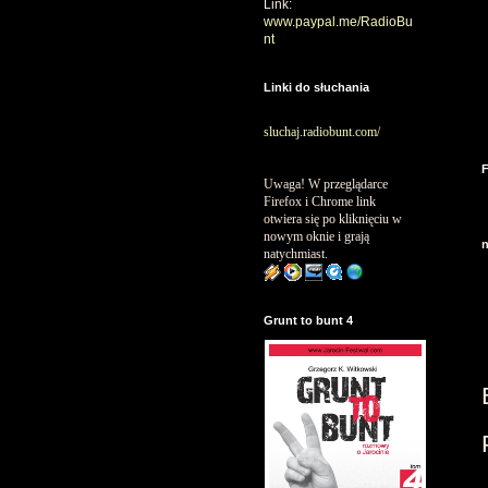
Link:
www.paypal.me/RadioBu
nt
Linki do słuchania
sluchaj.radiobunt.com/
Uwaga! W przeglądarce
Firefox i Chrome link
otwiera się po kliknięciu w
nowym oknie i grają
n
natychmiast.
Grunt to bunt 4