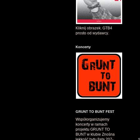
Kliknij obrazek. GTB4
prosto od wydawcy.
Koncerty
GRUNT TO BUNT FEST
Współorganizujemy
koncerty w ramach
projektu GRUNT TO
BUNT w klubie Znośna
lekkość bytu [lata 207-