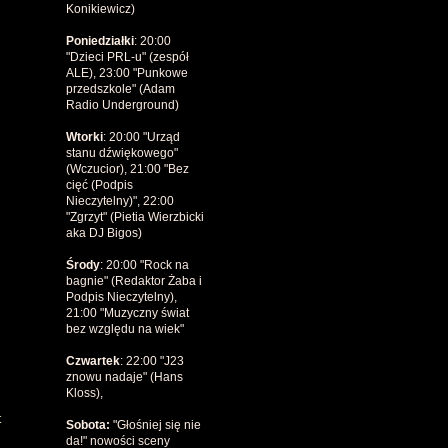
Konikiewicz)
Poniedziałki
: 20:00
"Dzieci PRL-u" (zespół
ALE), 23:00 "Punkowe
przedszkole" (Adam
Radio Underground)
Wtorki
: 20:00 "Urząd
stanu dźwiękowego"
(Wczucior), 21:00 "Bez
cięć (Podpis
Nieczytelny)", 22:00
"Zgrzyt" (Pietia Wierzbicki
aka DJ Bigos)
Środy
: 20:00 "Rock na
bagnie" (Redaktor Żaba i
Podpis Nieczytelny),
21:00 "Muzyczny świat
bez względu na wiek"
Czwartek
: 22:00 "J23
znowu nadaje" (Hans
Kloss),
t
Sobota:
"Głośniej
się nie
da!" nowości sceny