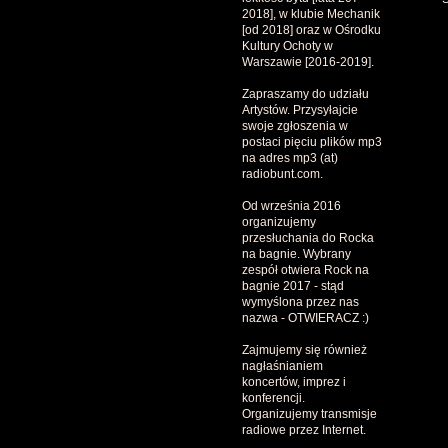
2018], w klubie Mechanik
[od 2018] oraz w Ośrodku
Kultury Ochoty w
Warszawie [2016-2019].
Zapraszamy do udziału
Artystów. Przysyłajcie
swoje zgłoszenia w
postaci pięciu plików mp3
na adres mp3 (at)
radiobunt.com.
Od września 2016
organizujemy
przesłuchania do Rocka
na bagnie. Wybrany
zespół otwiera Rock na
bagnie 2017 - stąd
wymyślona przez nas
nazwa - OTWIERACZ :)
Zajmujemy się również
nagłaśnianiem
koncertów, imprez i
konferencji.
Organizujemy transmisje
radiowe przez Internet.