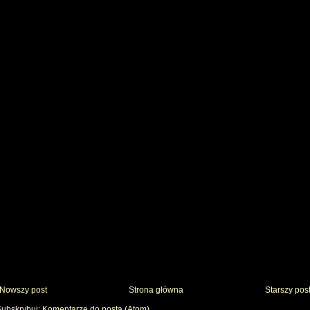
Nowszy post
Strona główna
Starszy pos
Subskrybuj:
Komentarze do posta (Atom)