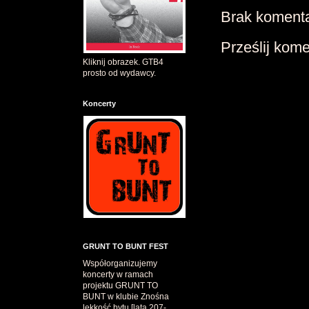
Brak komenta
Prześlij kom
Kliknij obrazek. GTB4
prosto od wydawcy.
Koncerty
GRUNT TO BUNT FEST
Współorganizujemy
koncerty w ramach
projektu GRUNT TO
BUNT w klubie Znośna
lekkość bytu [lata 207-