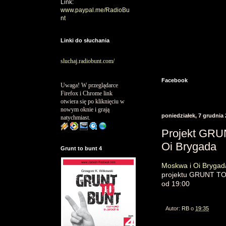
Link:
www.paypal.me/RadioBu
nt
Linki do słuchania
sluchaj.radiobunt.com/
Facebook
Uwaga! W przeglądarce
Firefox i Chrome link
otwiera się po kliknięciu w
nowym oknie i grają
poniedziałek, 7 grudnia
natychmiast.
Projekt GRU
Oi Brygada
Grunt to bunt 4
Moskwa i Oi Brygad
projektu GRUNT TO
od 19:00
Autor:
RB
o
19:35