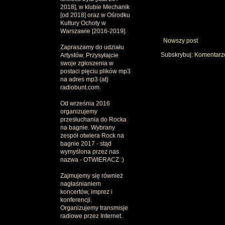
2018], w klubie Mechanik
[od 2018] oraz w Ośrodku
Kultury Ochoty w
Warszawie [2016-2019].
Nowszy post
Zapraszamy do udziału
Subskrybuj:
Komentarze
Artystów. Przysyłajcie
swoje zgłoszenia w
postaci pięciu plików mp3
na adres mp3 (at)
radiobunt.com.
Od września 2016
organizujemy
przesłuchania do Rocka
na bagnie. Wybrany
zespół otwiera Rock na
bagnie 2017 - stąd
wymyślona przez nas
nazwa - OTWIERACZ :)
Zajmujemy się również
nagłaśnianiem
koncertów, imprez i
konferencji.
Organizujemy transmisje
radiowe przez Internet.