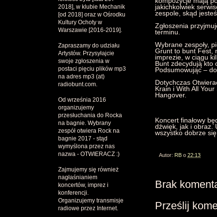
kompozycje mają po 
jakichkolwiek serwi
2018], w klubie Mechanik
zespole, skąd jeste
[od 2018] oraz w Ośrodku
Kultury Ochoty w
Zgłoszenia przyjmuj
Warszawie [2016-2019].
terminu.
Wybrane zespoły, pi
Zapraszamy do udziału
Grunt to bunt Fest,
Artystów. Przysyłajcie
imprezie, w ciągu ki
swoje zgłoszenia w
Bunt zdecydują kto 
postaci pięciu plików mp3
Podsumowując – do 
na adres mp3 (at)
Dotychczas Otwieracz
radiobunt.com.
Krain i With All You
Hangover.
Od września 2016
organizujemy
przesłuchania do Rocka
Koncert finałowy bę
na bagnie. Wybrany
dźwięk, jak i obraz. 
zespół otwiera Rock na
wszystko dobrze się
bagnie 2017 - stąd
wymyślona przez nas
nazwa - OTWIERACZ :)
Autor:
RB
o
22:13
Zajmujemy się również
nagłaśnianiem
Brak komenta
koncertów, imprez i
konferencji.
Organizujemy transmisje
Prześlij kom
radiowe przez Internet.