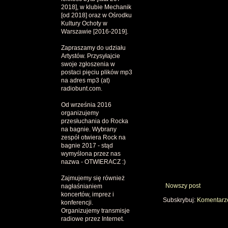
2018], w klubie Mechanik
[od 2018] oraz w Ośrodku
Kultury Ochoty w
Warszawie [2016-2019].
Zapraszamy do udziału
Artystów. Przysyłajcie
swoje zgłoszenia w
postaci pięciu plików mp3
na adres mp3 (at)
radiobunt.com.
Od września 2016
organizujemy
przesłuchania do Rocka
na bagnie. Wybrany
zespół otwiera Rock na
bagnie 2017 - stąd
wymyślona przez nas
nazwa - OTWIERACZ :)
Zajmujemy się również
Nowszy post
nagłaśnianiem
koncertów, imprez i
Subskrybuj:
Komentarze
konferencji.
Organizujemy transmisje
radiowe przez Internet.