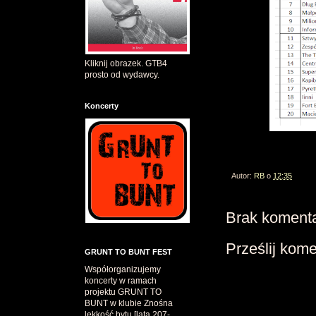
Kliknij obrazek. GTB4
prosto od wydawcy.
Koncerty
Autor:
RB
o
12:35
Brak komenta
Prześlij kom
GRUNT TO BUNT FEST
Współorganizujemy
koncerty w ramach
projektu GRUNT TO
BUNT w klubie Znośna
lekkość bytu [lata 207-