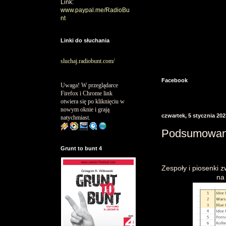
Link:
www.paypal.me/RadioBu
nt
Linki do słuchania
sluchaj.radiobunt.com/
Facebook
Uwaga! W przeglądarce
Firefox i Chrome link
otwiera się po kliknięciu w
nowym oknie i grają
czwartek, 5 stycznia 202
natychmiast.
Podsumowan
Grunt to bunt 4
Zespoły i piosenki
na